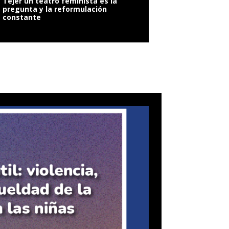
Tejer un teatro feminista es la
pregunta y la reformulación
constante
VIOLENCIA SEXUAL: 