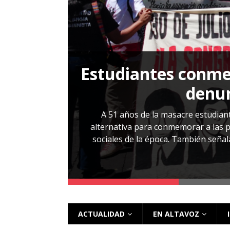
[ 28 julio, 2026 ]
Más allá de los caso
Estudiantes conmem
, Cabañas. No
denun
esentarlo.
A 51 años de la masacre estudiant
alternativa para conmemorar a las pe
sociales de la época. También señalar
 más
ACTUALIDAD
EN ALTAVOZ