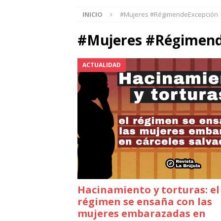
INICIO
#Mujeres #RégimendeExcepción
#Mujeres #Régimend
ACTUALIDAD
Hacinamiento y torturas: el
régimen se ensaña con las
mujeres embarazadas en