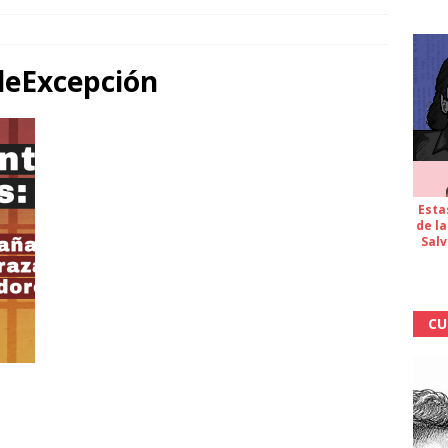
eExcepción
Esta
de la
Salv
CU