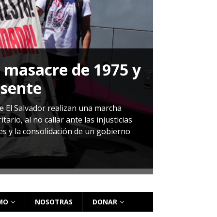
a masacre de 1975 y
P
esente
Herná
de El Salvador realizan una marcha
io, al no callar ante las injusticias
ales y la consolidación de un gobierno
Sandra Leti
audiencia d
régimen de 
MO
NOSOTRAS
DONAR