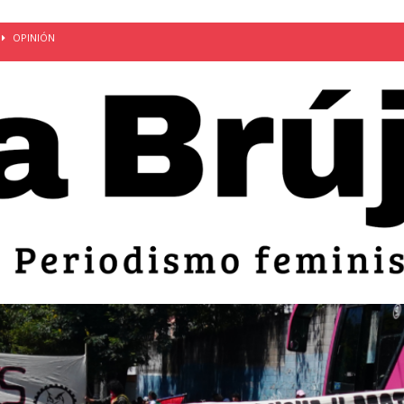
OPINIÓN
van: día de la madre bajo el régimen de excepción
CUERPO Y
ción de embarazos en niñas y adolescentes desaparece del territorio
an el 51 aniversario de la masacre de 1975 y denuncian el
LIDAD
bertad provisional de Sandra Leticia Hernández: víctima del régimen de
ACTUALIDAD
an por mujeres en sus fórmulas presidenciales para 2027
alló el Estado
OPINIÓN