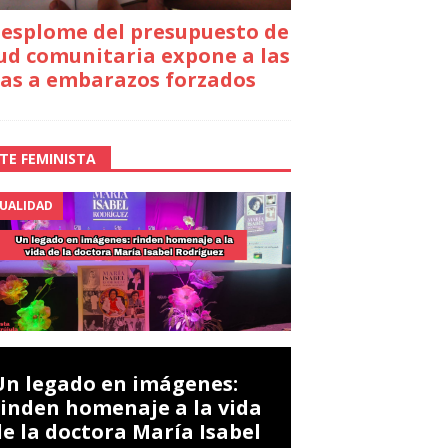
desplome del presupuesto de
ud comunitaria expone a las
as a embarazos forzados
TE FEMINISTA
UALIDAD
Un legado en imágenes:
rinden homenaje a la vida
de la doctora María Isabel