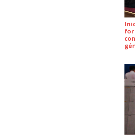
Ini
for
con
gé