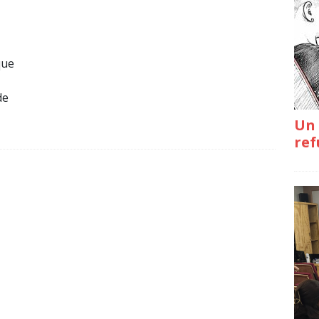
que
de
Un 
ref