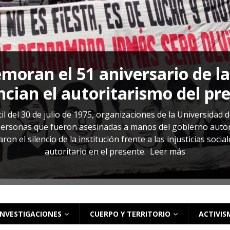
s: cómo entender el VIH en El Salvador
ACTUALIDAD
oran el 51 aniversario de l
cian el autoritarismo del pr
il del 30 de julio de 1975, organizaciones de la Universidad 
rsonas que fueron asesinadas a manos del gobierno autoritar
on el silencio de la institución frente a las injusticias soci
autoritario en el presente.
Leer más
INVESTIGACIONES
CUERPO Y TERRITORIO
ACTIVIS