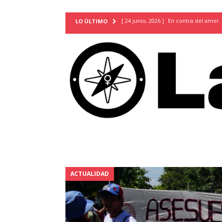
[ 24 junio, 2026 ]
En contra del amor
LO ÚLTIMO
[ 9 mayo, 2026 ]
Cartas para que vuel
TERRITORIO
[ 21 febrero, 2026 ]
Cuando la preven
INVESTIGACIONES
[ 31 julio, 2026 ]
Estudiantes conmemor
autoritarismo del presente
ACTUA
[ 28 julio, 2026 ]
Piden mantener la li
excepción y de discriminación LGBTI
[ 28 julio, 2026 ]
ARENA y FMLN apuest
ACTUALIDAD
ACTUALIDAD
[ 24 julio, 2026 ]
A María Hildaura le f