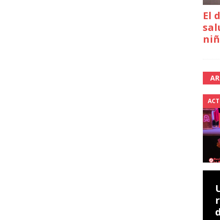
El 
sal
niñ
AR
ACT