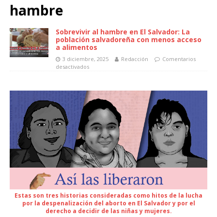
hambre
Sobrevivir al hambre en El Salvador: La
población salvadoreña con menos acceso
a alimentos
3 diciembre, 2025
Redacción
Comentarios
desactivados
Estas son tres historias consideradas como hitos de la lucha
por la despenalización del aborto en El Salvador y por el
derecho a decidir de las niñas y mujeres.