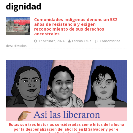
dignidad
Comunidades indígenas denuncian 532
años de resistencia y exigen
reconocimiento de sus derechos
ancestrales
17 octubre, 2024
Fátima Cruz
Comentarios
desactivados
Estas son tres historias consideradas como hitos de la lucha
por la despenalización del aborto en El Salvador y por el