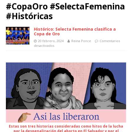
#CopaOro #SelectaFemenina
#Históricas
Histórico: Selecta Femenina clasifica a
Copa de Oro
20 febrero, 2024
Reina Ponce
Comentarios
desactivados
Estas son tres historias consideradas como hitos de la lucha
por la despenalización del aborto en El Salvador y por el