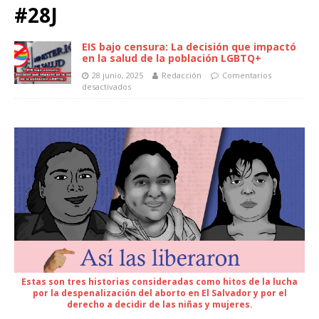
#28J
EIS bajo censura: La decisión que impactó
en la salud de la población LGBTQ+
28 junio, 2025
Redacción
Comentarios
desactivados
Estas son tres historias consideradas como hitos de la lucha
por la despenalización del aborto en El Salvador y por el
derecho a decidir de las niñas y mujeres.