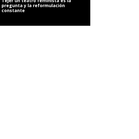
Tejer un teatro feminista es la
pregunta y la reformulación
constante