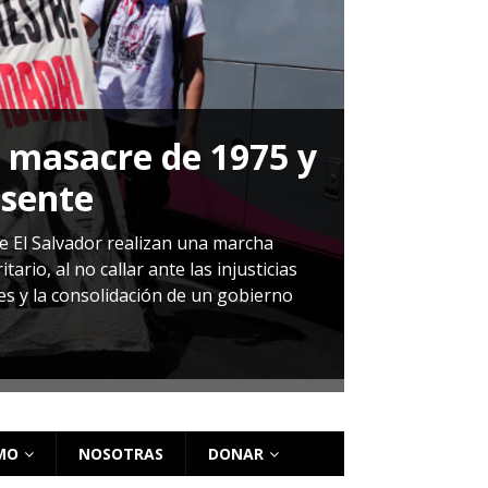
a masacre de 1975 y
P
esente
Herná
de El Salvador realizan una marcha
io, al no callar ante las injusticias
ales y la consolidación de un gobierno
Sandra Leti
audiencia d
régimen de 
MO
NOSOTRAS
DONAR