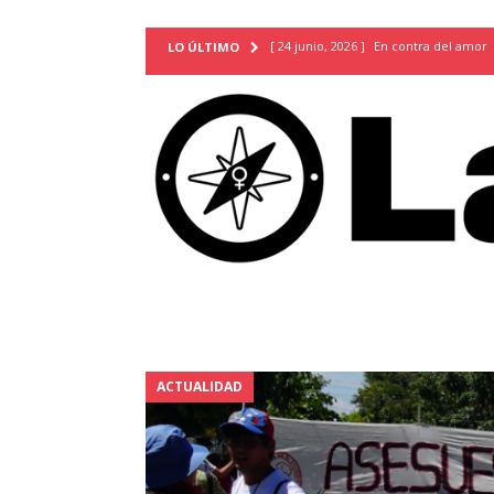
[ 24 junio, 2026 ]
En contra del amor
LO ÚLTIMO
[ 9 mayo, 2026 ]
Cartas para que vuel
TERRITORIO
[ 21 febrero, 2026 ]
Cuando la preven
INVESTIGACIONES
[ 31 julio, 2026 ]
Estudiantes conmemor
autoritarismo del presente
ACTUA
[ 28 julio, 2026 ]
Piden mantener la li
excepción y de discriminación LGBTI
[ 28 julio, 2026 ]
ARENA y FMLN apuest
ACTUALIDAD
ACTUALIDAD
[ 24 julio, 2026 ]
A María Hildaura le f