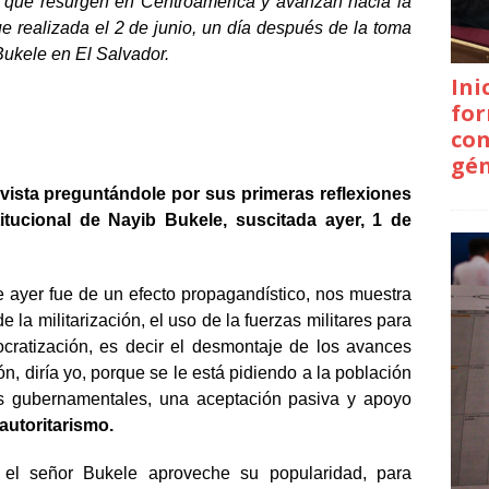
os que resurgen en Centroamérica y avanzan hacia la
ue realizada el 2 de junio, un día después de la toma
Bukele en El Salvador.
Ini
for
con
gé
evista preguntándole por sus primeras reflexiones
tucional de Nayib Bukele, suscitada ayer, 1 de
 ayer fue de un efecto propagandístico, nos muestra
 la militarización, el uso de la fuerzas militares para
ocratización, es decir el desmontaje de los avances
, diría yo, porque se le está pidiendo a la población
as gubernamentales, una aceptación pasiva y apoyo
autoritarismo.
 el señor Bukele aproveche su popularidad, para