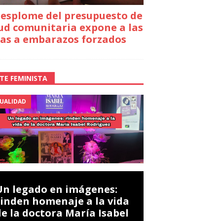
desplome del presupuesto de
ud comunitaria expone a las
as a embarazos forzados
TE FEMINISTA
UALIDAD
Un legado en imágenes:
rinden homenaje a la vida
de la doctora María Isabel