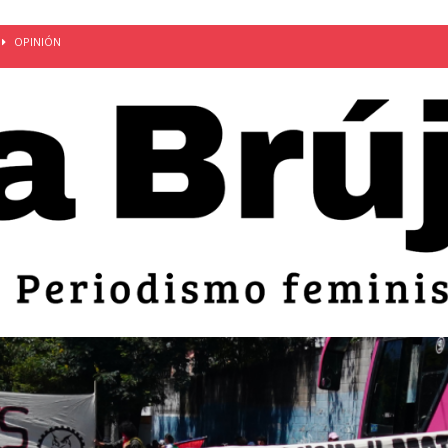
OPINIÓN
van: día de la madre bajo el régimen de excepción
CUERPO Y
ción de embarazos en niñas y adolescentes desaparece del territorio
an el 51 aniversario de la masacre de 1975 y denuncian el
LIDAD
bertad provisional de Sandra Leticia Hernández: víctima del régimen de
ACTUALIDAD
an por mujeres en sus fórmulas presidenciales para 2027
alló el Estado
OPINIÓN