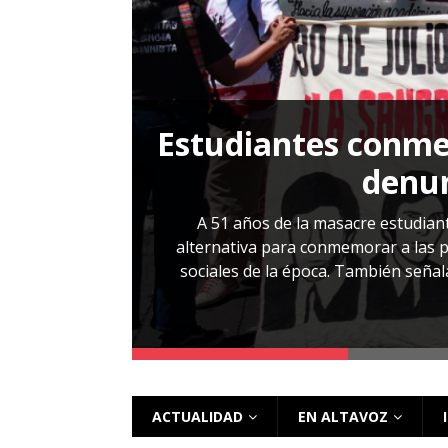
[ 28 julio, 2026 ]
Más allá de los caso
Estudiantes conmem
, Cabañas. No
denun
esentarlo.
A 51 años de la masacre estudiant
alternativa para conmemorar a las pe
sociales de la época. También señalar
 más
ACTUALIDAD
EN ALTAVOZ