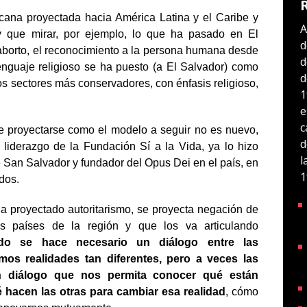
cana proyectada hacia América Latina y el Caribe y
A
 que mirar, por ejemplo, lo que ha pasado en El
d
 aborto, el reconocimiento a la persona humana desde
d
enguaje religioso se ha puesto (a El Salvador) como
d
os sectores más conservadores, con énfasis religioso,
1
e
c
e proyectarse como el modelo a seguir no es nuevo,
d
liderazgo de la Fundación Sí a la Vida, ya lo hizo
l
San Salvador y fundador del Opus Dei en el país, en
1
dos.
 proyectado autoritarismo, se proyecta negación de
s países de la región y que los va articulando
do se hace necesario un diálogo entre las
os realidades tan diferentes, pero a veces las
 diálogo que nos permita conocer qué están
hacen las otras para cambiar esa realidad
, cómo