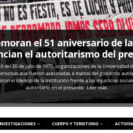
s: cómo entender el VIH en El Salvador
ACTUALIDAD
oran el 51 aniversario de l
cian el autoritarismo del pr
il del 30 de julio de 1975, organizaciones de la Universidad 
rsonas que fueron asesinadas a manos del gobierno autoritar
on el silencio de la institución frente a las injusticias soci
autoritario en el presente.
Leer más
INVESTIGACIONES
CUERPO Y TERRITORIO
ACTIVIS