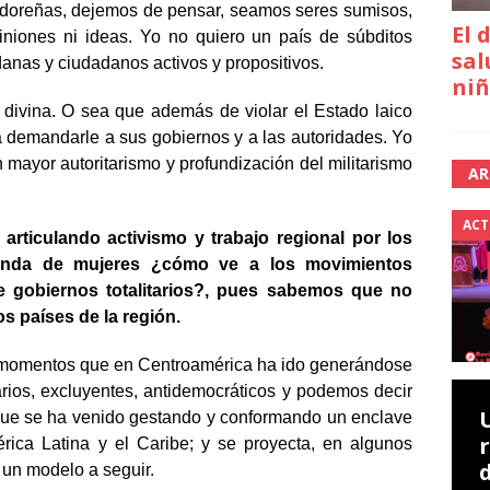
adoreñas, dejemos de pensar, seamos seres sumisos,
El 
iniones ni ideas. Yo no quiero un país de súbditos
sal
danas y ciudadanos activos y propositivos.
niñ
divina. O sea que además de violar el Estado laico
a demandarle a sus gobiernos y a las autoridades. Yo
mayor autoritarismo y profundización del militarismo
AR
ACT
articulando activismo y trabajo regional por los
enda de mujeres ¿cómo ve a los movimientos
de gobiernos totalitarios?, pues sabemos que no
os países de la región.
 momentos que en Centroamérica ha ido generándose
rios, excluyentes, antidemocráticos y podemos decir
 que se ha venido gestando y conformando un enclave
érica Latina y el Caribe; y se proyecta, en algunos
 un modelo a seguir.