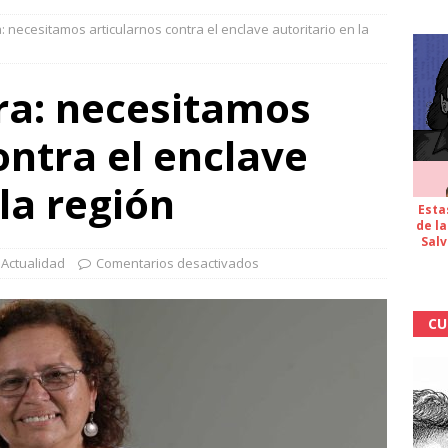
 necesitamos articularnos contra el enclave autoritario en la
a: necesitamos
ontra el enclave
 la región
Esta
de la
Salv
,
Actualidad
Comentarios desactivados
CU