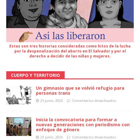
Estas son tres historias consideradas como hitos de la lucha
por la despenalización del aborto en El Salvador y por el
derecho a decidir de las niñas y mujeres.
CUERPO Y TERRITORIO
Un gimnasio que se volvió refugio para
personas trans
25 junio, 2026
Comentarios desactivados
Inicia la convocatoria para formar a
nuevas generaciones con periodismo con
enfoque de género
23 junio, 2026
Comentarios desactivados