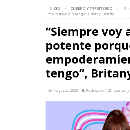
INICIO
CUERPO Y TERRITORIO
“Si
me lo traje y lo tengo”, Britany Castillo
“Siempre voy a
potente porqu
empoderamient
tengo”, Britany
7 agosto, 2023
Redacción
Cuerpo y 