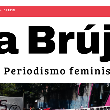
OPINIÓN
van: día de la madre bajo el régimen de excepción
CUERPO Y
ción de embarazos en niñas y adolescentes desaparece del territorio
an el 51 aniversario de la masacre de 1975 y denuncian el
LIDAD
bertad provisional de Sandra Leticia Hernández: víctima del régimen de
ACTUALIDAD
an por mujeres en sus fórmulas presidenciales para 2027
alló el Estado
OPINIÓN