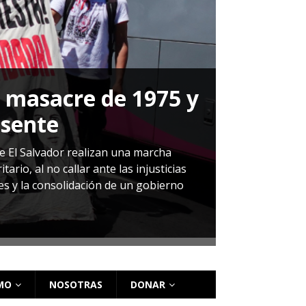
a masacre de 1975 y
P
esente
Herná
de El Salvador realizan una marcha
io, al no callar ante las injusticias
ales y la consolidación de un gobierno
Sandra Leti
audiencia d
régimen de 
MO
NOSOTRAS
DONAR