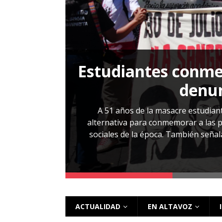
[ 28 julio, 2026 ]
Más allá de los caso
Estudiantes conmem
, Cabañas. No
denun
esentarlo.
A 51 años de la masacre estudiant
alternativa para conmemorar a las pe
sociales de la época. También señalar
 más
ACTUALIDAD
EN ALTAVOZ