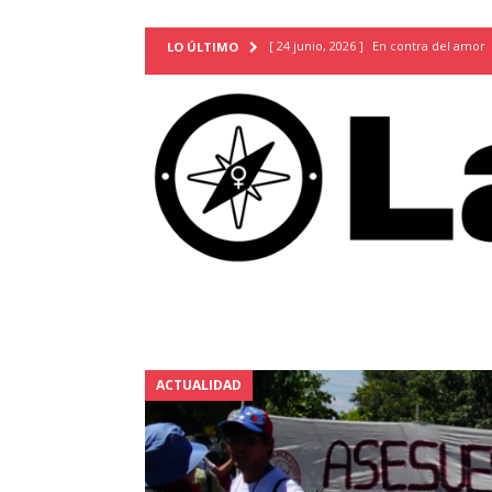
[ 24 junio, 2026 ]
En contra del amor
LO ÚLTIMO
[ 9 mayo, 2026 ]
Cartas para que vuel
TERRITORIO
[ 21 febrero, 2026 ]
Cuando la preven
INVESTIGACIONES
[ 31 julio, 2026 ]
Estudiantes conmemor
autoritarismo del presente
ACTUA
[ 28 julio, 2026 ]
Piden mantener la li
excepción y de discriminación LGBTI
[ 28 julio, 2026 ]
ARENA y FMLN apuest
ACTUALIDAD
ACTUALIDAD
[ 24 julio, 2026 ]
A María Hildaura le f