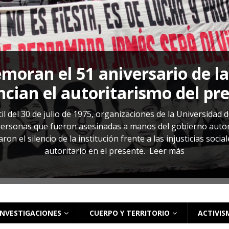
s: cómo entender el VIH en El Salvador
ACTUALIDAD
oran el 51 aniversario de l
cian el autoritarismo del pr
il del 30 de julio de 1975, organizaciones de la Universidad 
rsonas que fueron asesinadas a manos del gobierno autoritar
on el silencio de la institución frente a las injusticias soci
autoritario en el presente.
Leer más
INVESTIGACIONES
CUERPO Y TERRITORIO
ACTIVIS