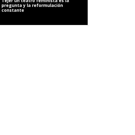
Tejer un teatro feminista es la
pregunta y la reformulación
constante