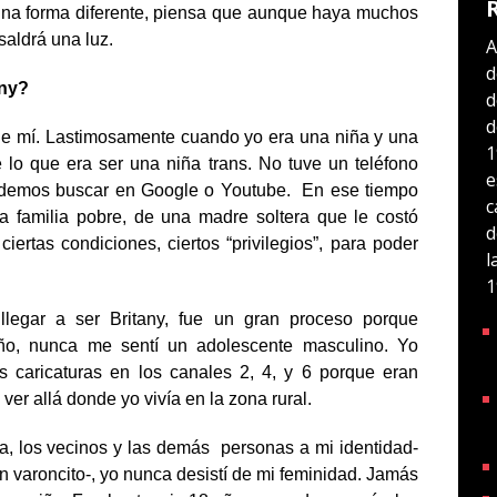
 una forma diferente, piensa que aunque haya muchos
 saldrá una luz.
A
d
any?
d
d
de mí. Lastimosamente cuando yo era una niña y una
1
 lo que era ser una niña trans. No tuve un teléfono
e
podemos buscar en Google o Youtube. En ese tiempo
c
 familia pobre, de una madre soltera que le costó
d
iertas condiciones, ciertos “privilegios”, para poder
l
1
legar a ser Britany, fue un gran proceso porque
o, nunca me sentí un adolescente masculino. Yo
s caricaturas en los canales 2, 4, y 6 porque eran
ver allá donde yo vivía en la zona rural.
a, los vecinos y las demás personas a mi identidad-
 varoncito-, yo nunca desistí de mi feminidad. Jamás