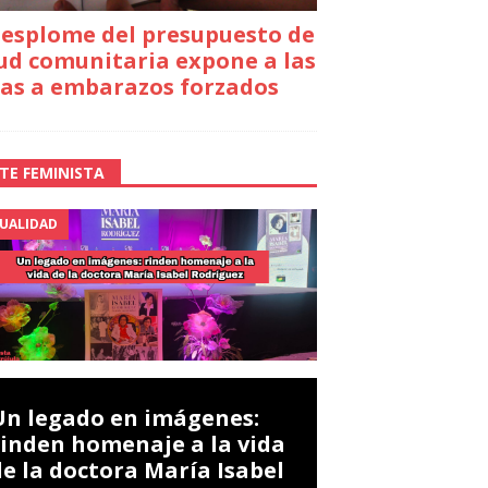
desplome del presupuesto de
ud comunitaria expone a las
as a embarazos forzados
TE FEMINISTA
UALIDAD
Un legado en imágenes:
rinden homenaje a la vida
de la doctora María Isabel