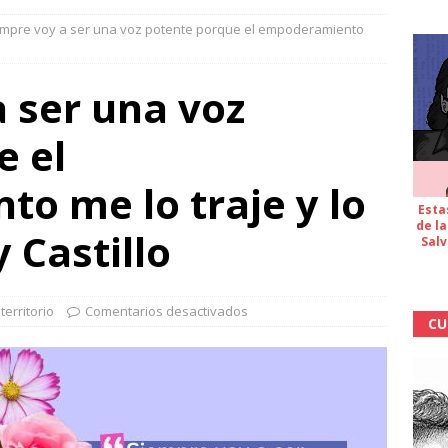
empre voy a ser una voz potente porque el empoderamiento
 ser una voz
e el
o me lo traje y lo
Esta
de la
 Castillo
Salv
territorio
Comentarios desactivados
CU