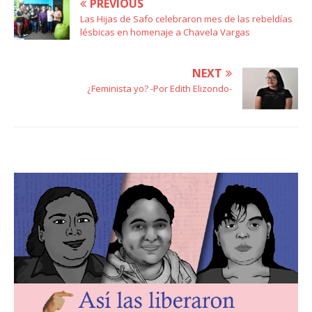
PREVIOUS
Las Hijas de Safo celebraron mes de las rebeldías
lésbicas en homenaje a Chavela Vargas
NEXT
¿Feminista yo? -Por Edith Elizondo-