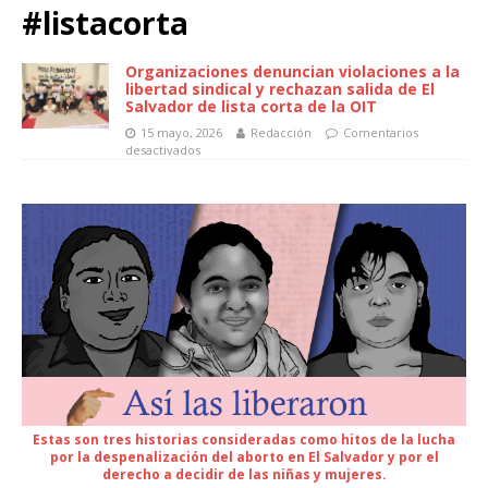
#listacorta
Organizaciones denuncian violaciones a la
libertad sindical y rechazan salida de El
Salvador de lista corta de la OIT
15 mayo, 2026
Redacción
Comentarios
desactivados
Estas son tres historias consideradas como hitos de la lucha
por la despenalización del aborto en El Salvador y por el
derecho a decidir de las niñas y mujeres.