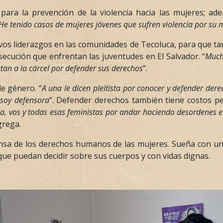
ón para la prevención de la violencia hacia las mujeres; 
He tenido casos de mujeres jóvenes que sufren violencia por su 
vos liderazgos en las comunidades de Tecoluca, para que ta
ecución que enfrentan las juventudes en El Salvador. “
Much
an a la cárcel por defender sus derechos
”.
de género. “
A una le dicen pleitista por conocer y defender der
 soy defensora
”. Defender derechos también tiene costos pe
a, vos y todas esas feministas por andar haciendo desordenes en
grega.
fensa de los derechos humanos de las mujeres. Sueña con un
 que puedan decidir sobre sus cuerpos y con vidas dignas.