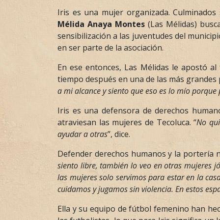
Iris es una mujer organizada. Culminados 
Mélida Anaya Montes
(Las Mélidas) busca
sensibilización a las juventudes del municip
en ser parte de la asociación.
En ese entonces, Las Mélidas le apostó al 
tiempo después en una de las más grandes pas
a mi alcance y siento que eso es lo mío porque
Iris es una defensora de derechos humano
atraviesan las mujeres de Tecoluca. “
No qui
ayudar a otras
”, dice.
Defender derechos humanos y la portería no
siento libre, también lo veo en otras mujeres 
las mujeres solo servimos para estar en la cas
cuidamos y jugamos sin violencia. En estos espac
Ella y su equipo de fútbol femenino han he