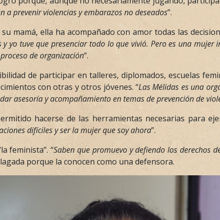
un logro porque, aunque no necesariamente jugando, participan
én a prevenir violencias y embarazos no deseados
”.
 es su mamá, ella ha acompañado con amor todas las decisio
as y yo tuve que presenciar todo lo que vivió. Pero es una mujer
proceso de organización
”.
ibilidad de participar en talleres, diplomados, escuelas fem
cimientos con otras y otros jóvenes. “
Las Mélidas es una orga
dar asesoría y acompañamiento en temas de prevención de viole
permitido hacerse de las herramientas necesarias para ejer
ciones difíciles y ser la mujer que soy ahora
”.
a feminista”. “
Saben que promuevo y defiendo los derechos de
 halagada porque la conocen como una defensora.