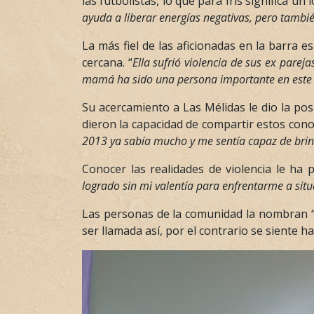
las futbolistas, lo que para Iris significa 
ayuda a liberar energías negativas, pero tambi
La más fiel de las aficionadas en la barra
cercana. “
Ella sufrió violencia de sus ex parej
mamá ha sido una persona importante en este 
Su acercamiento a Las Mélidas le dio la pos
dieron la capacidad de compartir estos cono
2013 ya sabía mucho y me sentía capaz de brin
Conocer las realidades de violencia le ha 
logrado sin mi valentía para enfrentarme a situa
Las personas de la comunidad la nombran “l
ser llamada así, por el contrario se siente