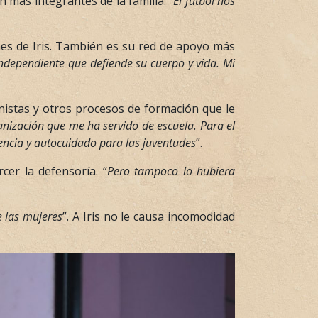
 más integrantes de la familia. “
El fútbol nos
nes de Iris. También es su red de apoyo más
 independiente que defiende su cuerpo y vida. Mi
inistas y otros procesos de formación que le
nización que me ha servido de escuela. Para el
ncia y autocuidado para las juventudes
”.
cer la defensoría. “
Pero tampoco lo hubiera
 las mujeres
”. A Iris no le causa incomodidad