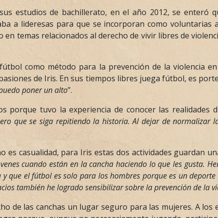
sus estudios de bachillerato, en el año 2012, se enteró 
ba a lideresas para que se incorporan como voluntarias a
io en temas relacionados al derecho de vivir libres de viol
fútbol como método para la prevención de la violencia en
iones de Iris. En sus tiempos libres juega fútbol, es porte
 puedo poner un alto
”.
s porque tuvo la experiencia de conocer las realidades d
ero que se siga repitiendo la historia. Al dejar de normalizar
 es casualidad, para Iris estas dos actividades guardan un
jóvenes cuando están en la cancha haciendo lo que les gusta. H
a y que el fútbol es solo para los hombres porque es un deport
ios también he logrado sensibilizar sobre la prevención de la vio
cho de las canchas un lugar seguro para las mujeres. A los